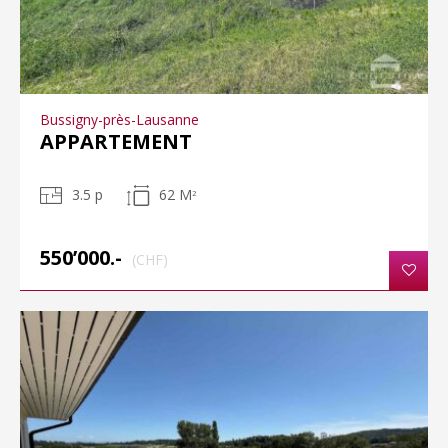
Bussigny-près-Lausanne
APPARTEMENT
3.5 p
62 M
2
550’000.-
(CHF)