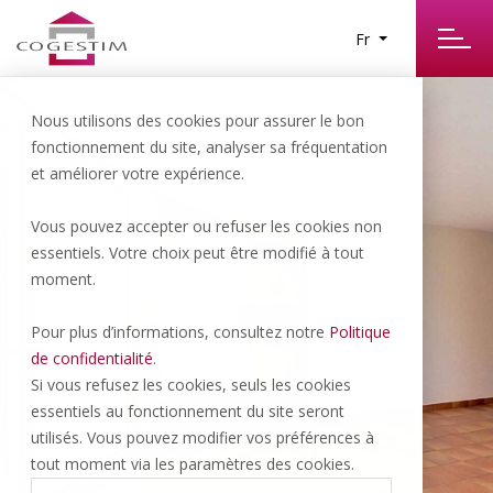
Fr
Nous utilisons des cookies pour assurer le bon
fonctionnement du site, analyser sa fréquentation
et améliorer votre expérience.
Vous pouvez accepter ou refuser les cookies non
essentiels. Votre choix peut être modifié à tout
Gland | Prix sur demande
moment.
Bel appartement avec jardin
Pour plus d’informations, consultez notre
Politique
de confidentialité
.
Si vous refusez les cookies, seuls les cookies
essentiels au fonctionnement du site seront
76 M
3.5 P
2
2
utilisés. Vous pouvez modifier vos préférences à
tout moment via les paramètres des cookies.