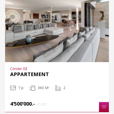
Corsier GE
APPARTEMENT
7 p
360 M
2
2
4’500’000.-
(CHF)