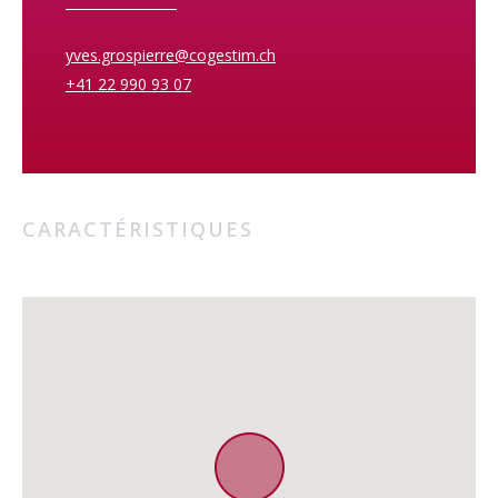
yves.grospierre@cogestim.ch
+41 22 990 93 07
CARACTÉRISTIQUES