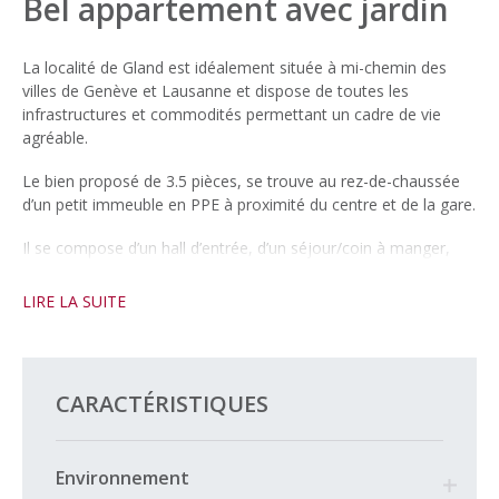
Bel appartement avec jardin
La localité de Gland est idéalement située à mi-chemin des
villes de Genève et Lausanne et dispose de toutes les
infrastructures et commodités permettant un cadre de vie
agréable.
Le bien proposé de 3.5 pièces, se trouve au rez-de-chaussée
d’un petit immeuble en PPE à proximité du centre et de la gare.
Il se compose d’un hall d’entrée, d’un séjour/coin à manger,
deux chambres et d’une salle d’eau avec WC séparé.
Un descriptif détaillé se trouve en page suivante.
LIRE LA SUITE
Il est complété par un jardin avec terrasse ainsi que de d’une
place de parc intérieure à CHF 30’000.- et une place de parc
extérieure à CHF 18’000.- en sus.
CARACTÉRISTIQUES
***
Charges mensuelles (y compris chauffage & eau chaude et
Environnement
attribution au fonds de rénovation) CHF 391.- / mois.