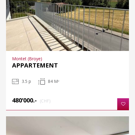
Montet (Broye)
APPARTEMENT
3.5 p
84 M
2
480’000.-
(CHF)