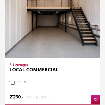
Préverenges
LOCAL COMMERCIAL
150 M
2
2’230.-
(CHF/NET/MOIS)