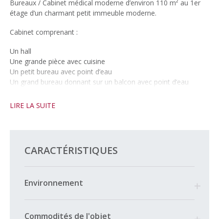
Bureaux / Cabinet médical moderne d’environ 110 m² au 1er
étage d’un charmant petit immeuble moderne.
Cabinet comprenant :
Un hall
Une grande pièce avec cuisine
Un petit bureau avec point d’eau
Un grand bureau donnant sur un balcon avec point d’eau
Une grande salle d’attente
Deux WC
LIRE LA SUITE
Accès avec ascenseur.
3 places de parc extérieures complètent ce bien pour un loyer
CARACTÉRISTIQUES
mensuel en sus de CHF 210.00
Environnement
Commodités de l'objet