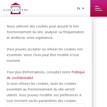
Fr
Nous utilisons des cookies pour assurer le bon
fonctionnement du site, analyser sa fréquentation
et améliorer votre expérience.
Vous pouvez accepter ou refuser les cookies non
Gland | 2’500.- CHF/NET/MOIS
essentiels. Votre choix peut être modifié à tout
moment.
Bureaux / cabinet médical
Pour plus d’informations, consultez notre
Politique
d’environ 110 m²
de confidentialité
.
Si vous refusez les cookies, seuls les cookies
essentiels au fonctionnement du site seront
112 M
3 PARK
2
utilisés. Vous pouvez modifier vos préférences à
tout moment via les paramètres des cookies.