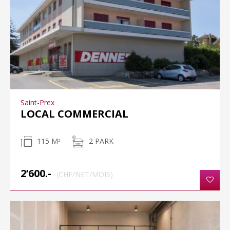
Saint-Prex
LOCAL COMMERCIAL
115 M
2 PARK
2
2’600.-
(CHF/NET/MOIS)