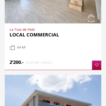
La Tour-de-Peilz
LOCAL COMMERCIAL
64 M
2
2’200.-
(CHF/NET/MOIS)