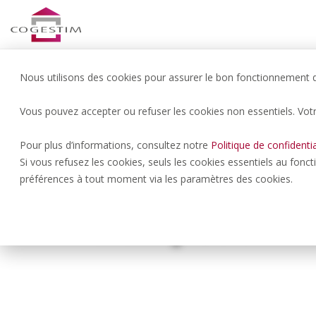
Nous utilisons des cookies pour assurer le bon fonctionnement du
Vous pouvez accepter ou refuser les cookies non essentiels. Vot
Granges-près-Marnand | 700.
Pour plus d’informations, consultez notre
Politique de confidentia
Studio au re
Si vous refusez les cookies, seuls les cookies essentiels au fonc
préférences à tout moment via les paramètres des cookies.
d’un petit i
29 M
1 P
2