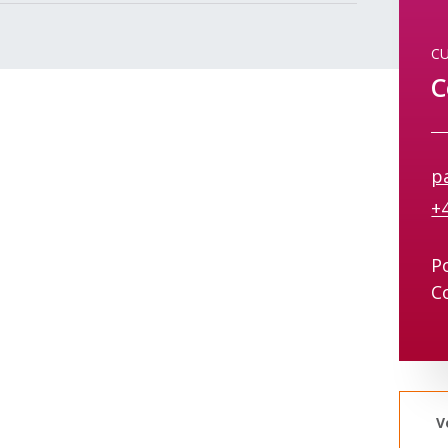
C
C
p
+
Po
C
V