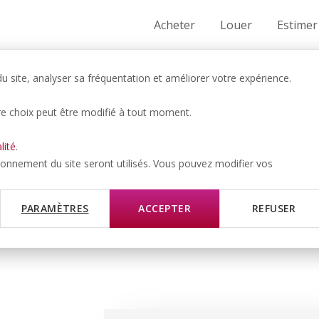
Acheter
Louer
Estimer
 site, analyser sa fréquentation et améliorer votre expérience.
re choix peut être modifié à tout moment.
- CHF/NET/MOIS
lité
.
z-de-chaussée
tionnement du site seront utilisés. Vous pouvez modifier vos
mmeuble
PARAMÈTRES
ACCEPTER
REFUSER