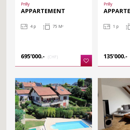
Prilly
Prilly
APPARTEMENT
APPART
4 p
75 M
1 p
2
695’000.-
135’000.-
(CHF)