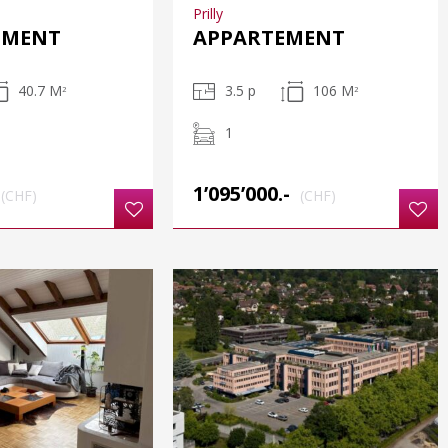
Prilly
EMENT
APPARTEMENT
40.7 M
3.5 p
106 M
2
2
1
1’095’000.-
(CHF)
(CHF)