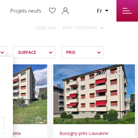
Fr
Projets neufs
PRIX CROISSANT
TRIER PAR :
SURFACE
PRIX
s-Lausanne
Bussigny-près-Lausanne