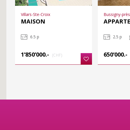
Villars-Ste-Croix
Bussigny-prè
MAISON
APPART
6.5 p
2.5 p
1’850’000.-
650’000.-
(CHF)