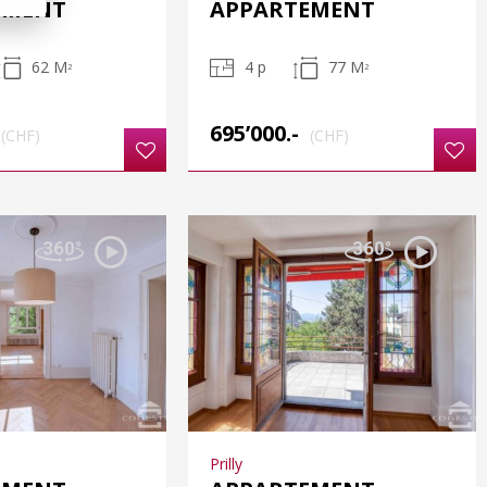
EMENT
APPARTEMENT
62 M
4 p
77 M
2
2
695’000.-
(CHF)
(CHF)
Prilly