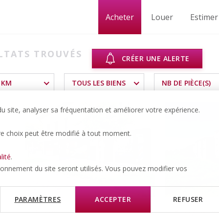
Acheter
Louer
Estimer
LTATS TROUVÉS
CRÉER UNE ALERTE
 KM
TOUS LES BIENS
NB DE PIÈCE(S)
 site, analyser sa fréquentation et améliorer votre expérience.
re choix peut être modifié à tout moment.
lité
.
tionnement du site seront utilisés. Vous pouvez modifier vos
PARAMÈTRES
ACCEPTER
REFUSER
Crissier
Bussigny-prè