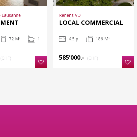
s-Lausanne
Renens VD
EMENT
LOCAL COMMERCIAL
72 M
1
4.5 p
186 M
2
2
585’000.-
(CHF)
(CHF)