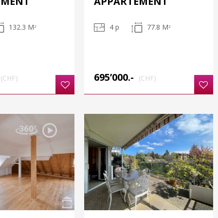
EMENT
APPARTEMENT
132.3 M
4 p
77.8 M
2
2
695’000.-
(CHF)
(CHF)