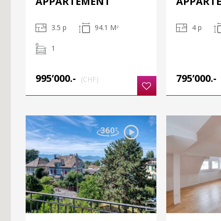
APPARTEMENT
APPART
3.5 p
94.1 M
4 p
2
1
995’000.-
795’000.-
(CHF)