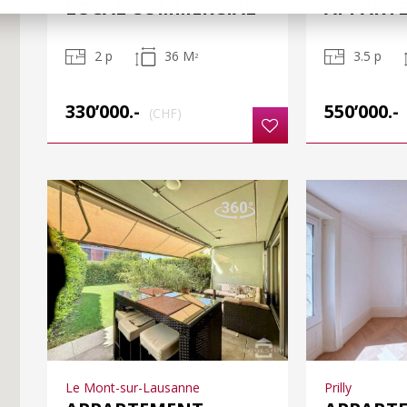
LOCAL COMMERCIAL
APPART
2 p
36 M
3.5 p
2
330’000.-
550’000.-
(CHF)
Le Mont-sur-Lausanne
Prilly