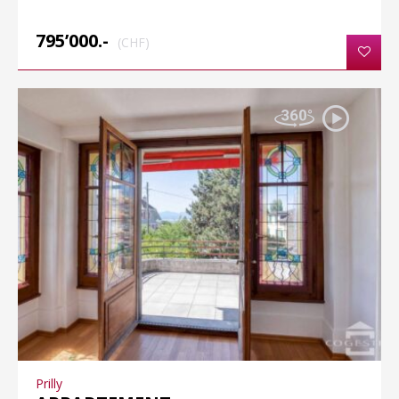
795’000.-
(CHF)
Prilly