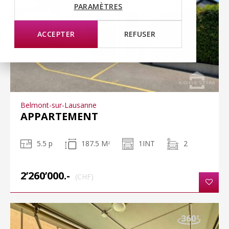
PARAMÈTRES
ACCEPTER
REFUSER
Belmont-sur-Lausanne
APPARTEMENT
5.5 p
187.5 M
1INT
2
2
2’260’000.-
(CHF)