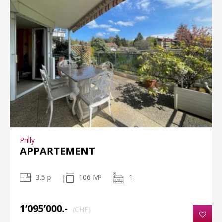
Prilly
APPARTEMENT
3.5 p
106 M
1
2
1’095’000.-
(CHF)