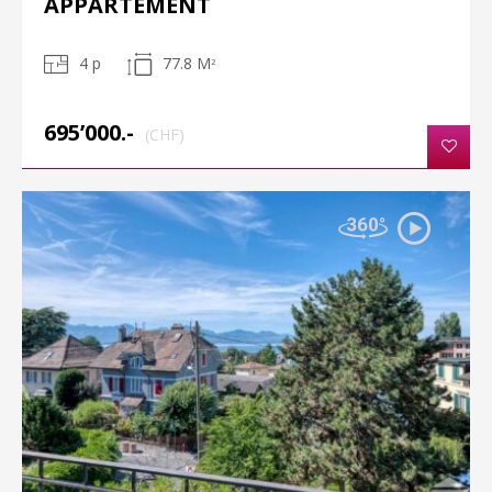
APPARTEMENT
4 p
77.8 M
2
695’000.-
(CHF)