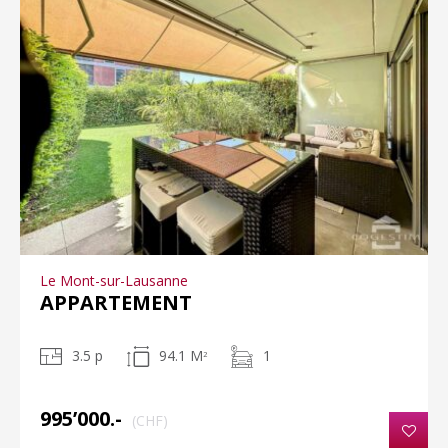
Le Mont-sur-Lausanne
APPARTEMENT
3.5 p
94.1 M
1
2
995’000.-
(CHF)