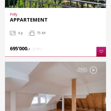
Prilly
APPARTEMENT
4 p
75 M
2
695’000.-
(CHF)