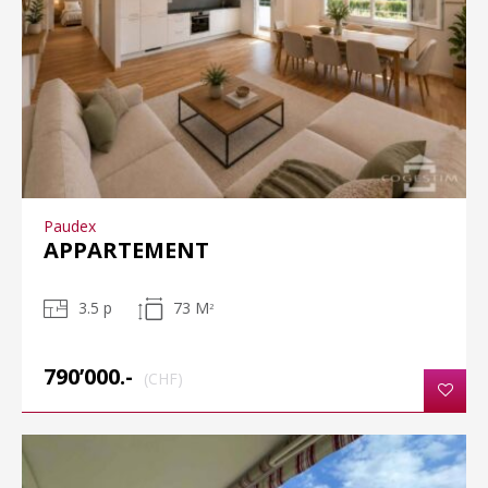
Paudex
APPARTEMENT
3.5 p
73 M
2
790’000.-
(CHF)