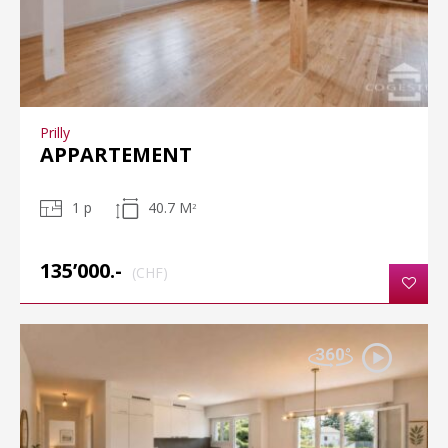
Prilly
APPARTEMENT
1 p
40.7 M
2
135’000.-
(CHF)