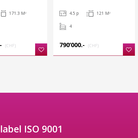
171.3 M
4.5 p
121 M
2
2
4
-
790’000.-
(CHF)
(CHF)
 label ISO 9001