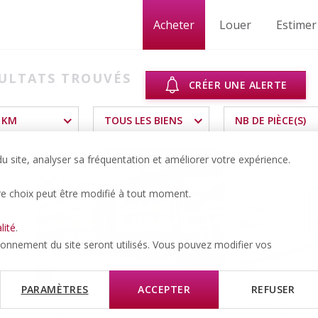
Acheter
Louer
Estimer
ULTATS TROUVÉS
CRÉER UNE ALERTE
 KM
TOUS LES BIENS
NB DE PIÈCE(S)
 site, analyser sa fréquentation et améliorer votre expérience.
re choix peut être modifié à tout moment.
lité
.
tionnement du site seront utilisés. Vous pouvez modifier vos
PARAMÈTRES
ACCEPTER
REFUSER
Nyon
St-Cergue