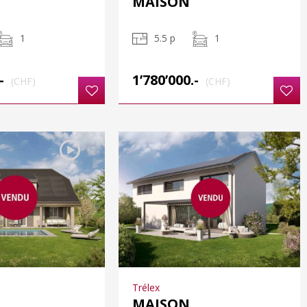
MAISON
1
5.5 p
1
-
1’780’000.-
(CHF)
(CHF)
Trélex
MAISON