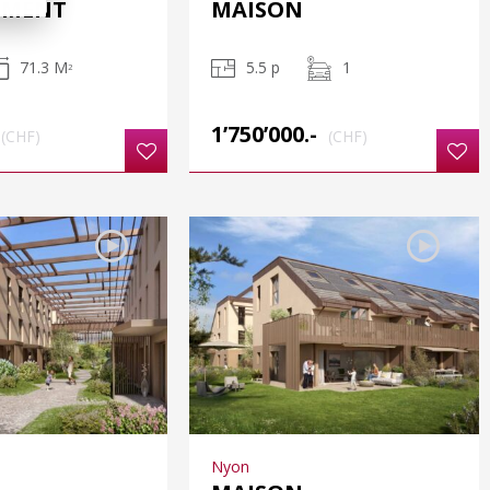
EMENT
MAISON
71.3 M
5.5 p
1
2
1’750’000.-
(CHF)
(CHF)
Nyon