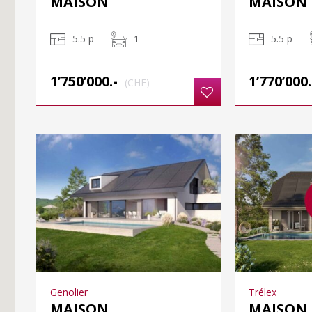
MAISON
MAISON
5.5 p
1
5.5 p
1’750’000.-
1’770’000.
(CHF)
Genolier
Trélex
MAISON
MAISON