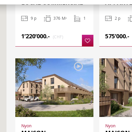
LOCAL COMMERCIAL
APPART
9 p
376 M
1
2 p
2
1’220’000.-
575’000.-
(CHF)
Nyon
Nyon