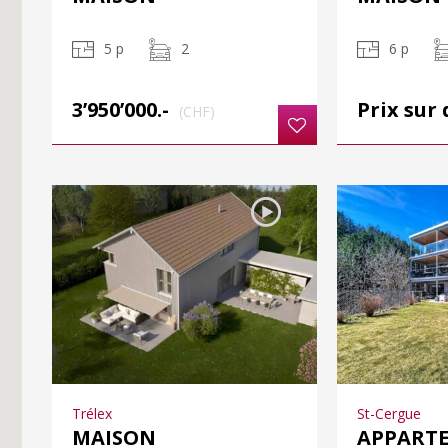
5 p
2
6 p
3’950’000.-
Prix sur
(CHF)
Trélex
St-Cergue
MAISON
APPART