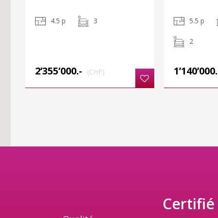
4.5 p
3
5.5 p
2
2’355’000.-
1’140’000.
(CHF)
Certifié