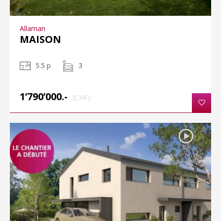
Allaman
MAISON
5.5 p
3
1’790’000.-
(CHF)