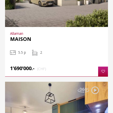
Allaman
MAISON
5.5 p
2
1’690’000.-
(CHF)