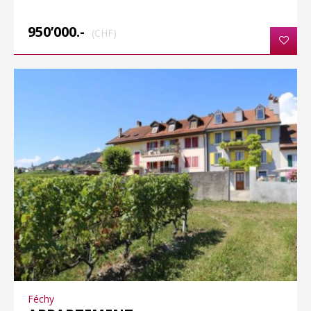
950’000.-
(CHF)
Féchy