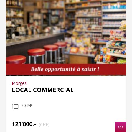
Morges
LOCAL COMMERCIAL
80 M
2
121’000.-
(CHF)