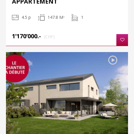
APPARTEMENT
4.5 p
147.8 M
1
2
1’170’000.-
(CHF)