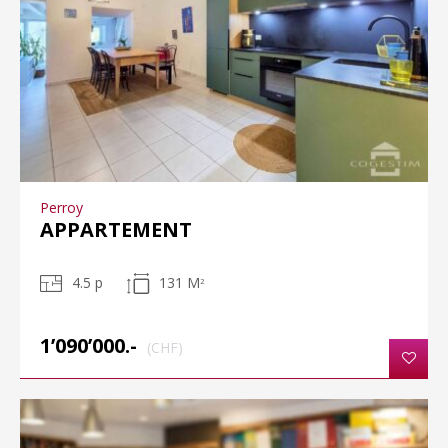
Perroy
APPARTEMENT
4.5 p
131 M
2
1’090’000.-
(CHF)