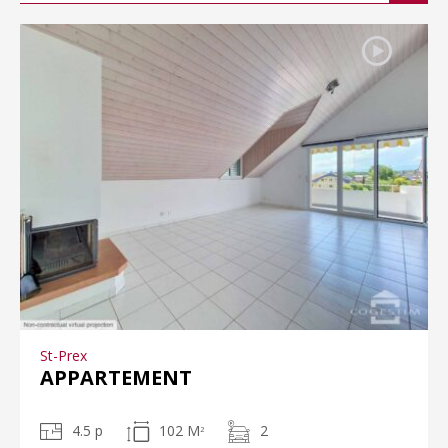
St-Prex
APPARTEMENT
4.5 p
102 M
2
2