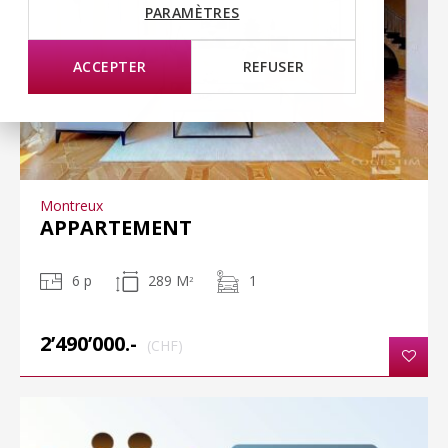
PARAMÈTRES
ACCEPTER
REFUSER
Montreux
APPARTEMENT
6 p
289 M
1
2
2’490’000.-
(CHF)