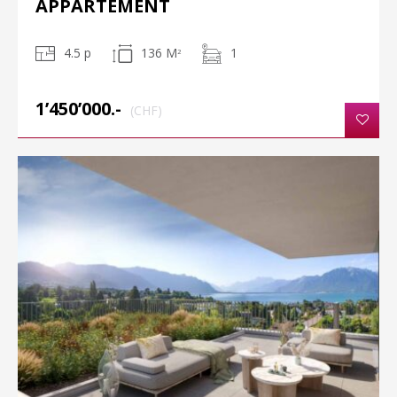
APPARTEMENT
4.5 p
136 M
1
2
1’450’000.-
(CHF)