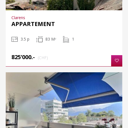
Clarens
APPARTEMENT
3.5 p
83 M
1
2
825’000.-
(CHF)