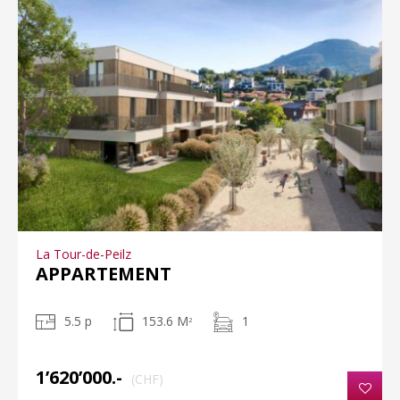
La Tour-de-Peilz
APPARTEMENT
5.5 p
153.6 M
1
2
1’620’000.-
(CHF)