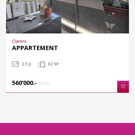
Clarens
APPARTEMENT
2.5 p
62 M
2
560’000.-
(CHF)