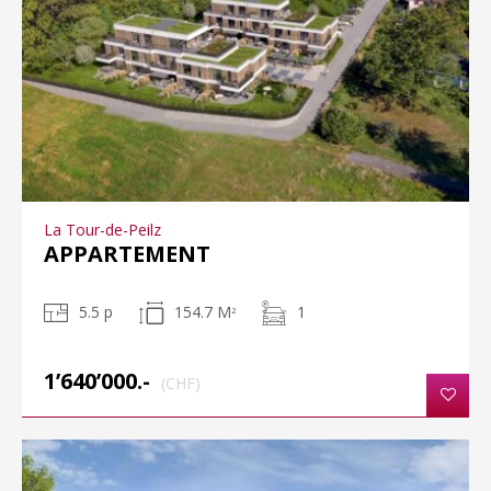
La Tour-de-Peilz
APPARTEMENT
5.5 p
154.7 M
1
2
1’640’000.-
(CHF)