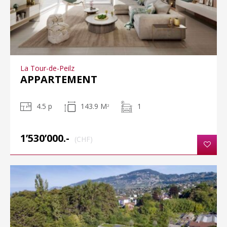
La Tour-de-Peilz
APPARTEMENT
4.5 p
143.9 M
1
2
1’530’000.-
(CHF)