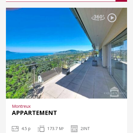
Montreux
APPARTEMENT
4.5 p
173.7 M
2INT
2