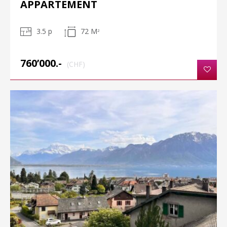
APPARTEMENT
3.5 p
72 M
2
760’000.-
(CHF)