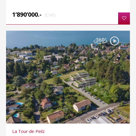
1’890’000.-
(CHF)
La Tour-de-Peilz