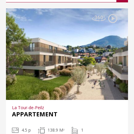
La Tour-de-Peilz
APPARTEMENT
4.5 p
138.9 M
1
2