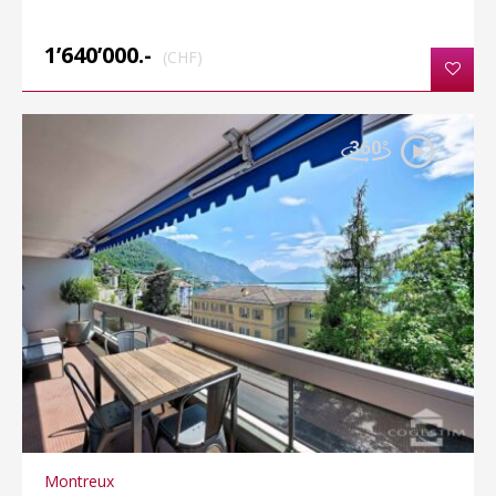
1’640’000.-
(CHF)
Montreux