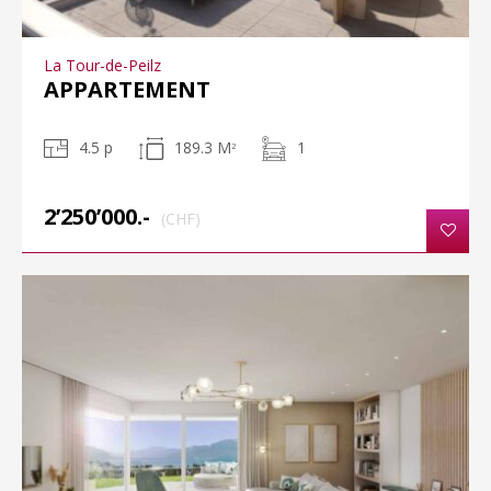
La Tour-de-Peilz
APPARTEMENT
4.5 p
189.3 M
1
2
2’250’000.-
(CHF)