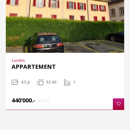
Lucens
APPARTEMENT
4.5 p
92 M
1
2
440’000.-
(CHF)