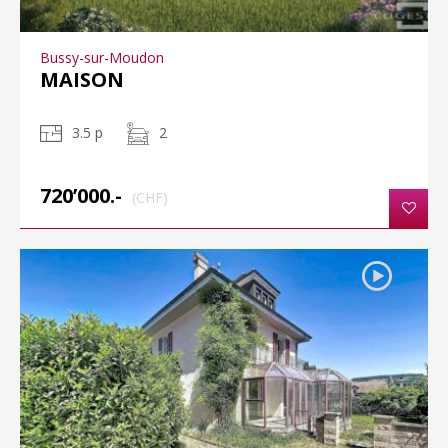
Bussy-sur-Moudon
MAISON
3.5 p
2
720’000.-
(CHF)