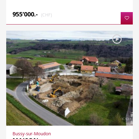
955’000.-
(CHF)
Bussy-sur-Moudon