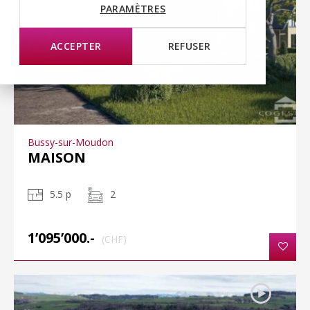
PARAMÈTRES
ACCEPTER
REFUSER
Bussy-sur-Moudon
MAISON
5.5 p
2
1’095’000.-
(CHF)