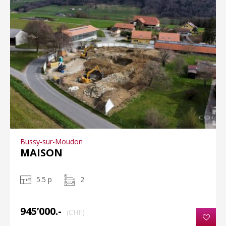
Bussy-sur-Moudon
MAISON
5.5 p
2
945’000.-
(CHF)