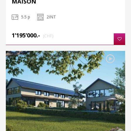
MAISON
5.5 p
2INT
1’195’000.-
(CHF)