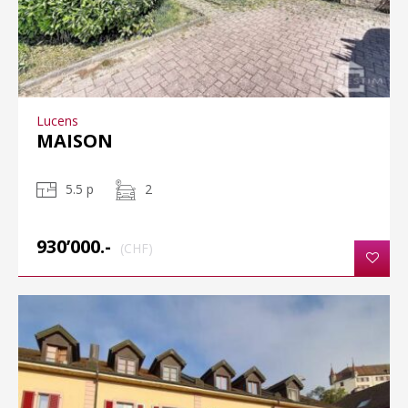
Lucens
MAISON
5.5 p
2
930’000.-
(CHF)