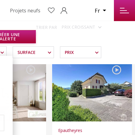
Fr
Projets neufs
PRIX CROISSANT
TRIER PAR
:
RÉER UNE
ALERTE
SURFACE
PRIX
ains
Epautheyres