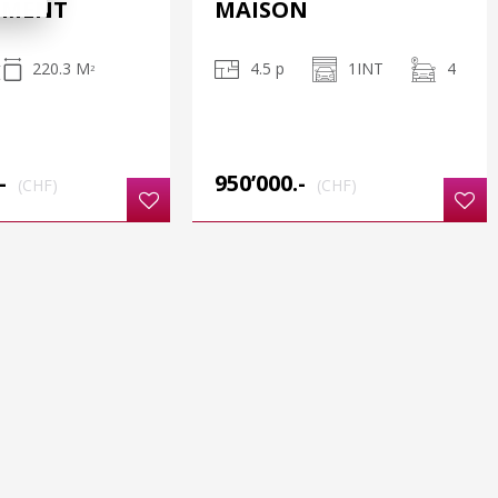
EMENT
MAISON
220.3 M
4.5 p
1INT
4
2
-
950’000.-
(CHF)
(CHF)