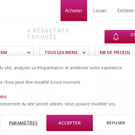
Acheter
Louer
Estimer
4
RÉSULTATS
C
TROUVÉS
 KM
TOUS LES BIENS
NB DE PIÈCE(S)
 site, analyser sa fréquentation et améliorer votre expérience.
re choix peut être modifié à tout moment.
lité
.
tionnement du site seront utilisés. Vous pouvez modifier vos
PARAMÈTRES
ACCEPTER
REFUSER
Yverdon-les-Bains
Yverdon-les-B