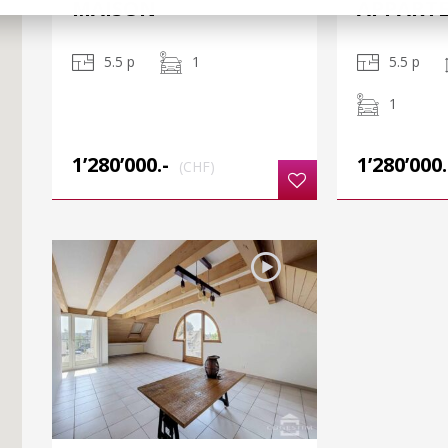
MAISON
APPART
5.5 p
1
5.5 p
1
1’280’000.-
1’280’000.
(CHF)