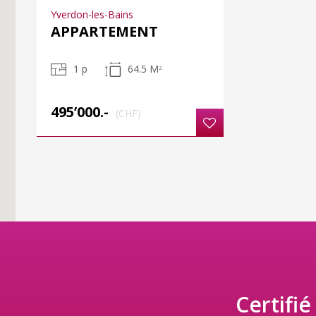
Yverdon-les-Bains
APPARTEMENT
1 p
64.5 M
2
495’000.-
(CHF)
Certifié