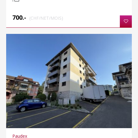
700.-
(CHF/NET/MOIS)
Paudex