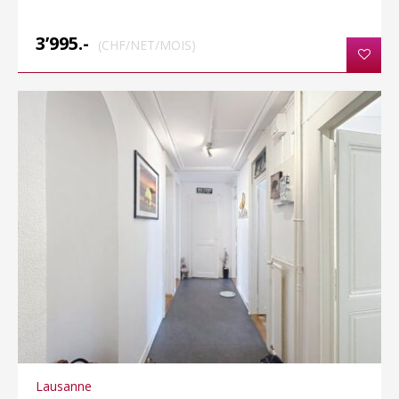
3’995.-
(CHF/NET/MOIS)
Lausanne