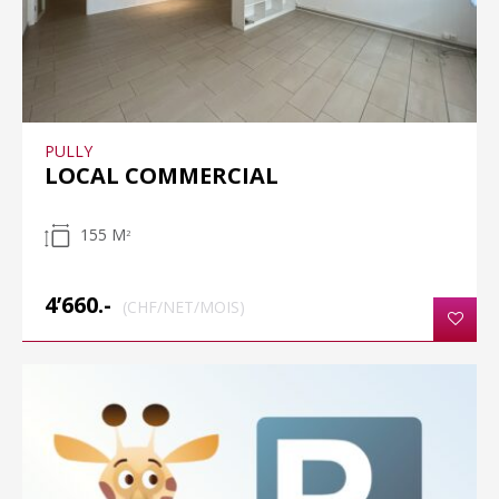
PULLY
LOCAL COMMERCIAL
155 M
2
4’660.-
(CHF/NET/MOIS)