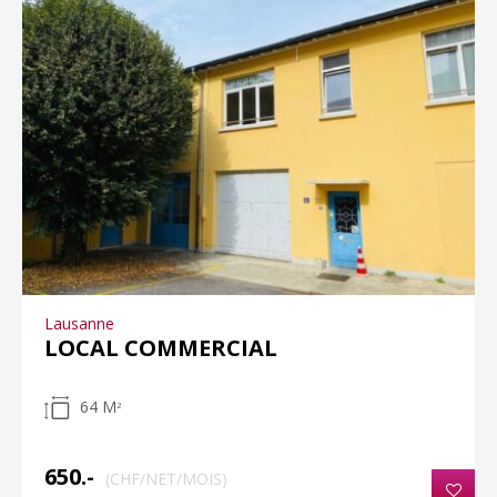
Lausanne
LOCAL COMMERCIAL
64 M
2
650.-
(CHF/NET/MOIS)