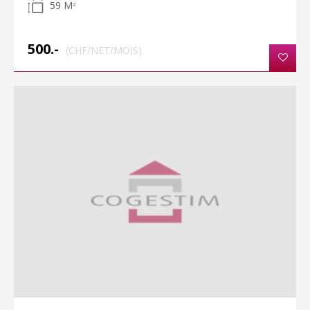
59 M
2
500.-
(CHF/NET/MOIS)