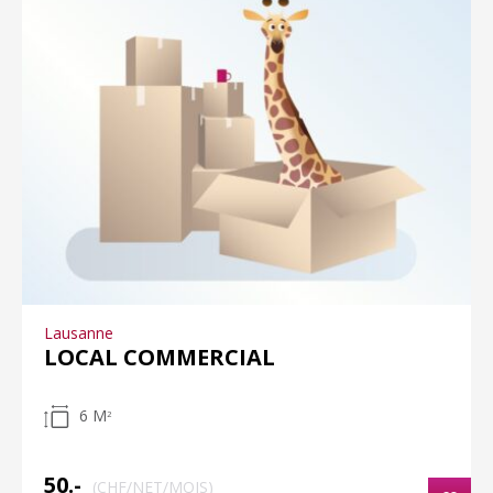
Lausanne
LOCAL COMMERCIAL
6 M
2
50.-
(CHF/NET/MOIS)