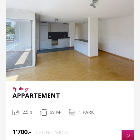
Epalinges
APPARTEMENT
2.5 p
69 M
1 PARK
2
1’700.-
(CHF/NET/MOIS)