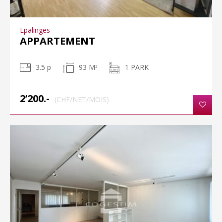
Epalinges
APPARTEMENT
3.5 p
93 M
1 PARK
2
2’200.-
(CHF/NET/MOIS)