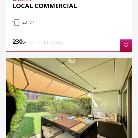
LOCAL COMMERCIAL
23 M
2
230.-
(CHF/NET/MOIS)