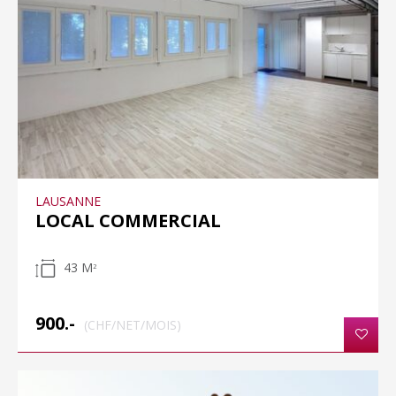
LAUSANNE
LOCAL COMMERCIAL
43 M
2
900.-
(CHF/NET/MOIS)