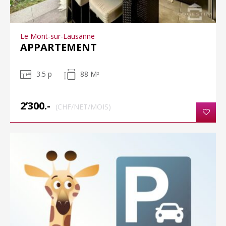
Le Mont-sur-Lausanne
APPARTEMENT
3.5 p
88 M
2
2’300.-
(CHF/NET/MOIS)