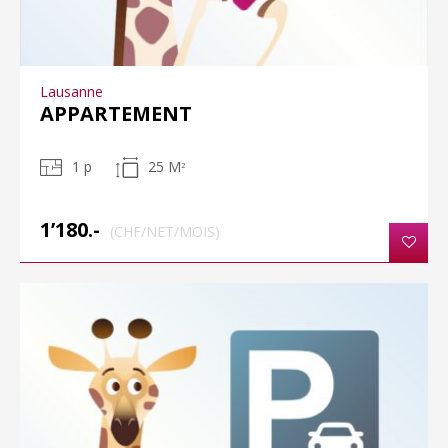
Lausanne
APPARTEMENT
1 p
25 M
2
1’180.-
(CHF/NET/MOIS)