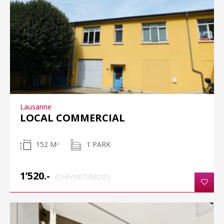
Lausanne
LOCAL COMMERCIAL
152 M
1 PARK
2
1’520.-
(CHF/NET/MOIS)