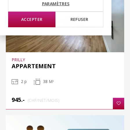
PARAMÈTRES
ACCEPTER
REFUSER
PRILLY
APPARTEMENT
2 p
38 M
2
945.-
(CHF/NET/MOIS)