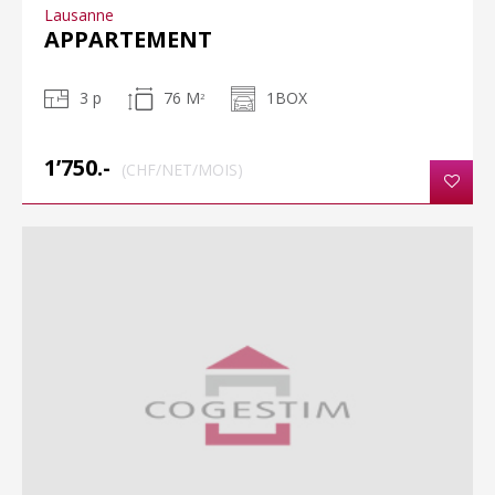
Lausanne
APPARTEMENT
3 p
76 M
1BOX
2
1’750.-
(CHF/NET/MOIS)