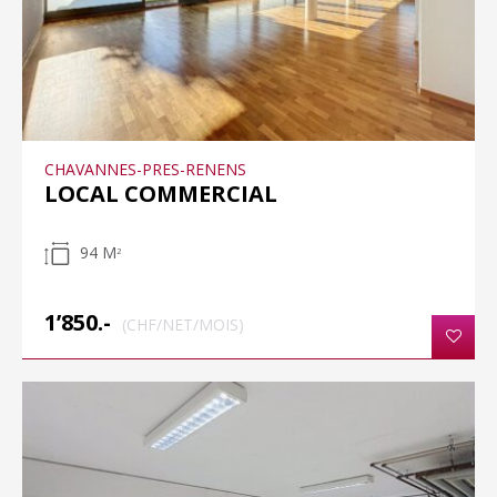
CHAVANNES-PRES-RENENS
LOCAL COMMERCIAL
94 M
2
1’850.-
(CHF/NET/MOIS)