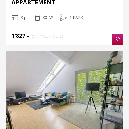
APPARTEMENT
3 p
80 M
1 PARK
2
1’827.-
(CHF/NET/MOIS)