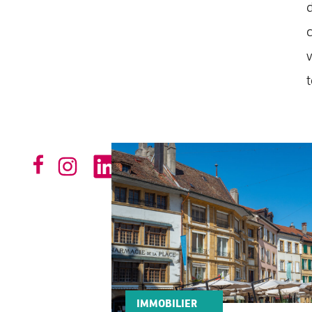
d
c
v
t
IMMOBILIER