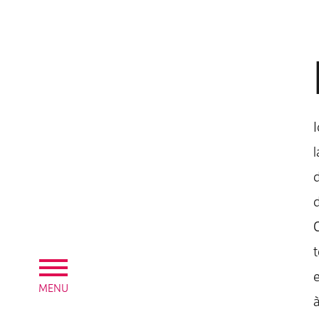
I
l
d
d
C
t
e
MENU
à