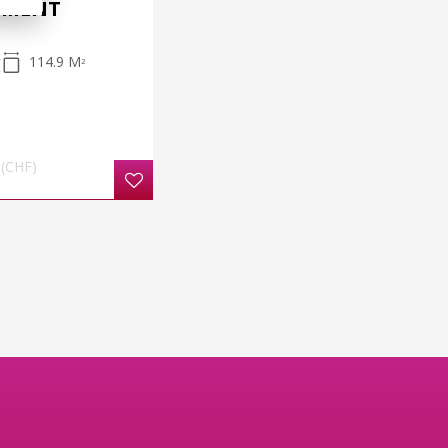
EMENT
114.9 M
2
(CHF)