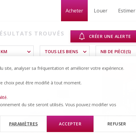
Acheter
Louer
Estimer
ÉSULTATS TROUVÉS
CRÉER UNE ALERTE
 KM
TOUS LES BIENS
NB DE PIÈCE(S)
 site, analyser sa fréquentation et améliorer votre expérience.
re choix peut être modifié à tout moment.
lité
.
tionnement du site seront utilisés. Vous pouvez modifier vos
PARAMÈTRES
ACCEPTER
REFUSER
Romont FR
Romont FR