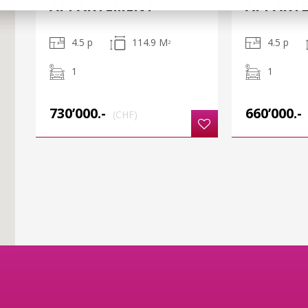
APPARTEMENT
APPART
4.5 p
114.9 M
4.5 p
2
1
1
730’000.-
660’000.-
(CHF)