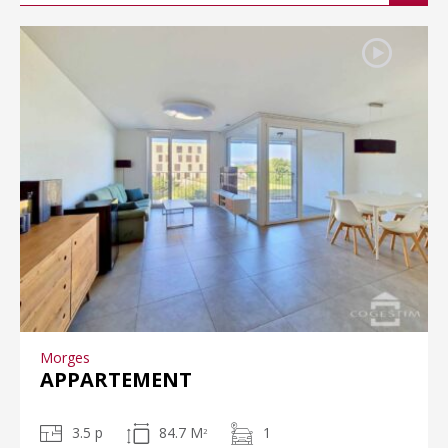
Morges
APPARTEMENT
3.5 p
84.7 M
1
2