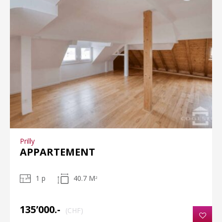
Prilly
APPARTEMENT
1 p
40.7 M
2
135’000.-
(CHF)