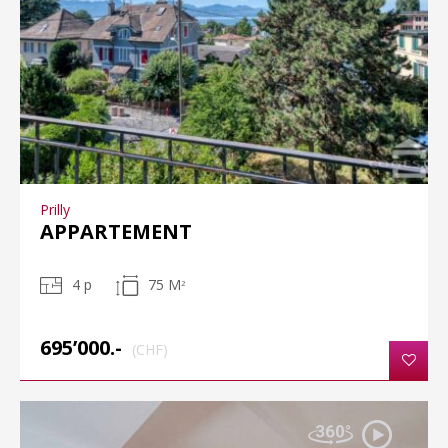
Prilly
APPARTEMENT
4 p
75 M
2
695’000.-
(CHF)