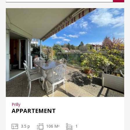
Prilly
APPARTEMENT
3.5 p
106 M
1
2