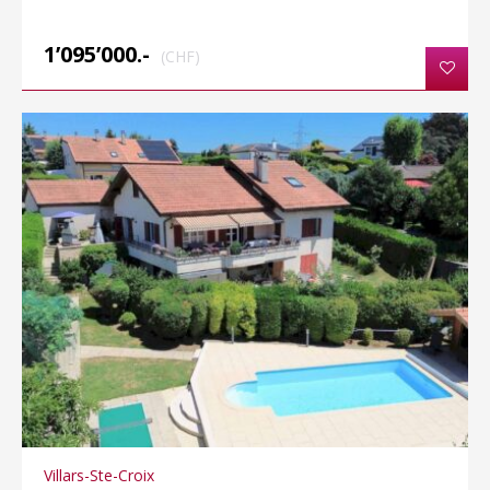
1’095’000.-
(CHF)
Villars-Ste-Croix