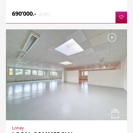
690’000.-
(CHF)
Lonay