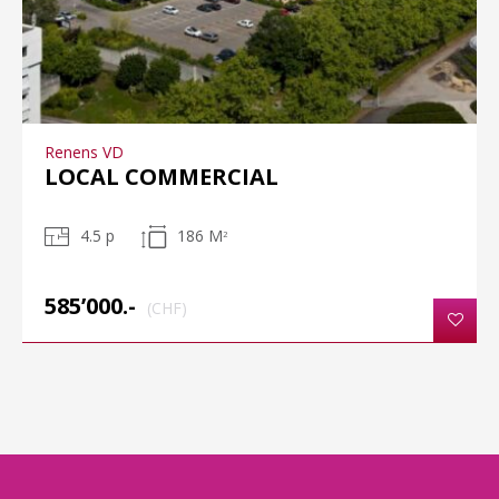
Renens VD
LOCAL COMMERCIAL
4.5 p
186 M
2
585’000.-
(CHF)