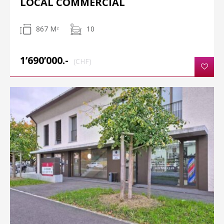
LOCAL COMMERCIAL
867 M
10
2
1’690’000.-
(CHF)