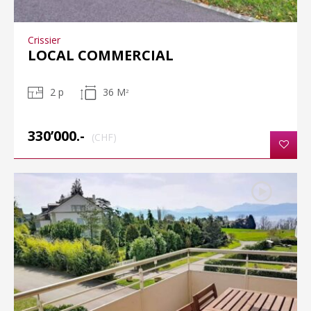
Crissier
LOCAL COMMERCIAL
2 p
36 M
2
330’000.-
(CHF)