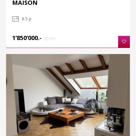
MAISON
6.5 p
1’850’000.-
(CHF)