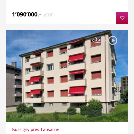
1’090’000.-
(CHF)
Bussigny-près-Lausanne