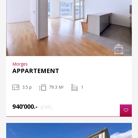
Morges
APPARTEMENT
3.5 p
79.3 M
1
2
940’000.-
(CHF)