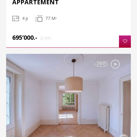
APPARTEMENT
4 p
77 M
2
695’000.-
(CHF)