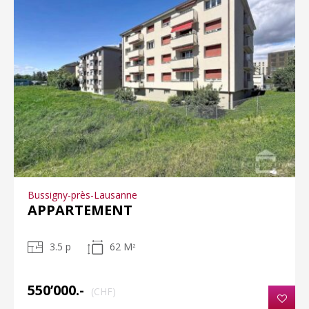
Bussigny-près-Lausanne
APPARTEMENT
3.5 p
62 M
2
550’000.-
(CHF)