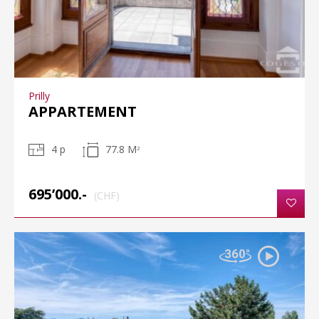
Prilly
APPARTEMENT
4 p
77.8 M
2
695’000.-
(CHF)