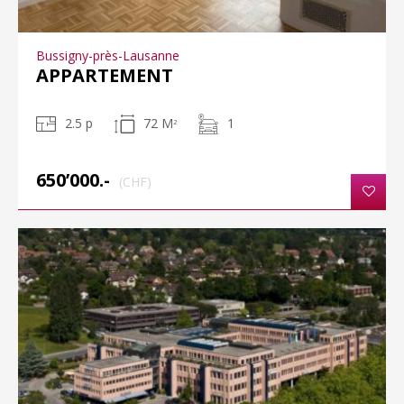
Bussigny-près-Lausanne
APPARTEMENT
2.5 p
72 M
1
2
650’000.-
(CHF)