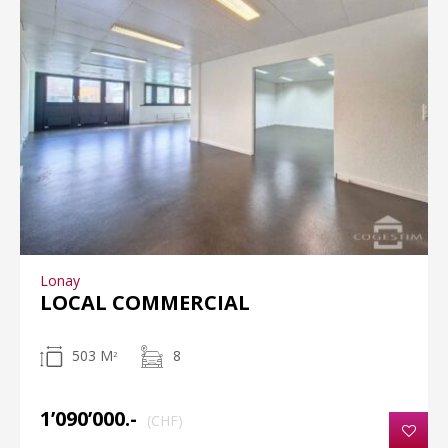
Lonay
LOCAL COMMERCIAL
503 M
8
2
1’090’000.-
(CHF)