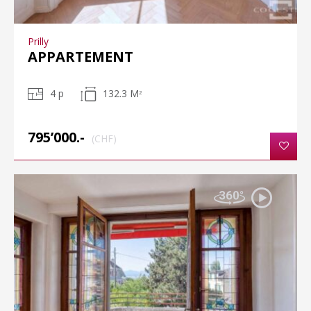
Prilly
APPARTEMENT
4 p
132.3 M
2
795’000.-
(CHF)