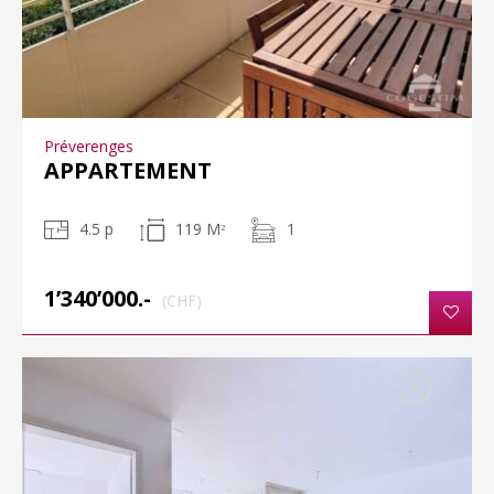
Préverenges
APPARTEMENT
4.5 p
119 M
1
2
1’340’000.-
(CHF)